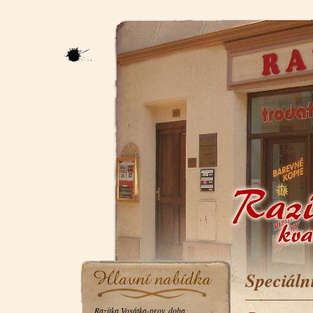
Speciáln
Razítka Vosátka-prov. doba