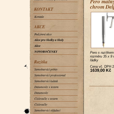
Pero matn
chrom Del
KONTAKT
Kontakt
AKCE
Podzimní akce
Akce pro školky a školy
Akce
NOVOROČENKY
Pero s razítkem
rozměru 35 x 9
řádky
Razítka
Cena vč. DPH 
Samobarvící printy
1639,00 Kč
Samobarvící professional
Samobarvící kulatá
Datumovky s textem
Datumovky
Číslovačky s textem
Číslovačky
Samobarvící skládací