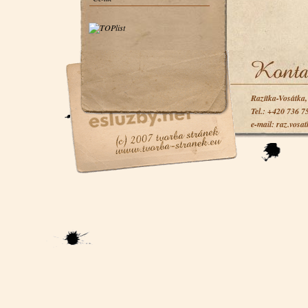
Razítka-Vosátka
Tel.: +420 736 7
e-mail: raz.vosa