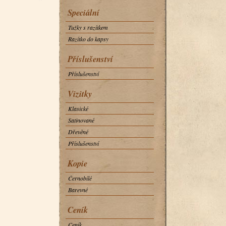
Speciální
Tužky s razítkem
Razítko do kapsy
Příslušenství
Příslušenství
Vizitky
Klasické
Satinované
Dřevěné
Příslušenství
Kopie
Černobílé
Barevné
Ceník
Ceník