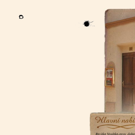
Razítka Vosátka-prov. doba