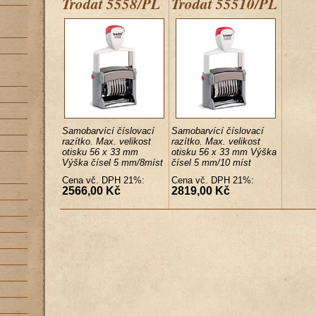
Trodat 5558/PL
Trodat 55510/PL
Samobarvící číslovací
Samobarvící číslovací
razítko. Max. velikost
razítko. Max. velikost
otisku 56 x 33 mm
otisku 56 x 33 mm Výška
Výška čísel 5 mm/8míst
čísel 5 mm/10 míst
Cena vč. DPH 21%:
Cena vč. DPH 21%:
2566,00 Kč
2819,00 Kč