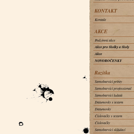
KONTAKT
Kontakt
AKCE
Podzimní akce
Akce pro školky a školy
Akce
NOVOROČENKY
Razítka
Samobarvící printy
Samobarvící professional
Samobarvící kulatá
Datumovky s textem
Datumovky
Číslovačky s textem
Číslovačky
Samobarvící skládací