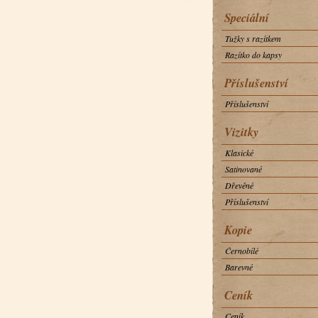
Speciální
Tužky s razítkem
Razítko do kapsy
Příslušenství
Příslušenství
Vizitky
Klasické
Satinované
Dřevěné
Příslušenství
Kopie
Černobílé
Barevné
Ceník
Ceník