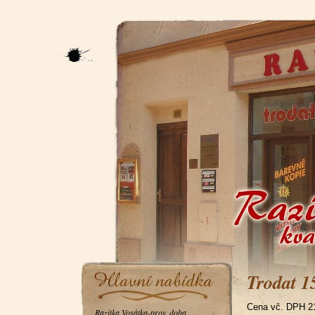
Trodat 1
Cena vč. DPH 
Razítka Vosátka-prov. doba