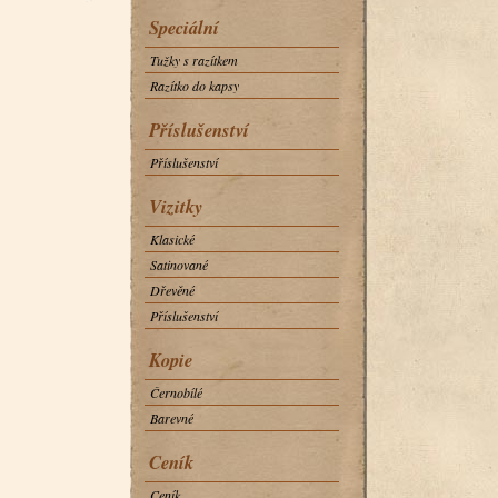
Speciální
Tužky s razítkem
Razítko do kapsy
Příslušenství
Příslušenství
Vizitky
Klasické
Satinované
Dřevěné
Příslušenství
Kopie
Černobílé
Barevné
Ceník
Ceník