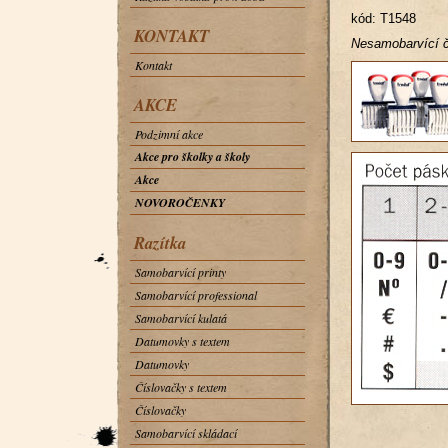
kód: T1548
KONTAKT
Nesamobarvící č
Kontakt
AKCE
Podzimní akce
Akce pro školky a školy
Akce
NOVOROČENKY
Razítka
Samobarvící printy
Samobarvící professional
Samobarvící kulatá
Datumovky s textem
Datumovky
Číslovačky s textem
Číslovačky
Samobarvící skládací