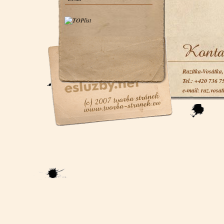
Razítka-Vosátka
Tel.: +420 736 7
e-mail: raz.vosa