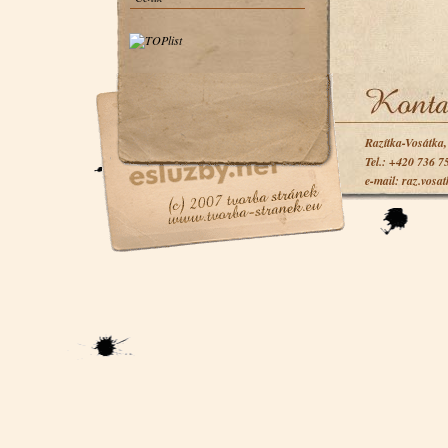
Razítka-Vosátka
Tel.: +420 736 7
e-mail: raz.vosa