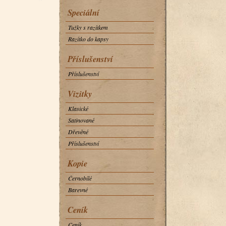
Speciální
Tužky s razítkem
Razítko do kapsy
Příslušenství
Příslušenství
Vizitky
Klasické
Satinované
Dřevěné
Příslušenství
Kopie
Černobílé
Barevné
Ceník
Ceník