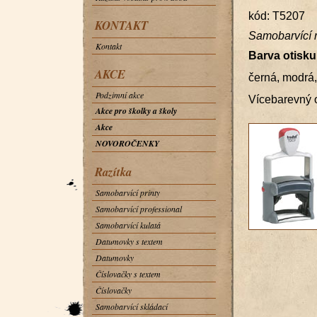
kód: T5207
KONTAKT
Samobarvící r
Kontakt
Barva otisku
AKCE
černá, modrá,
Podzimní akce
Vícebarevný o
Akce pro školky a školy
Akce
NOVOROČENKY
Razítka
Samobarvící printy
Samobarvící professional
Samobarvící kulatá
Datumovky s textem
Datumovky
Číslovačky s textem
Číslovačky
Samobarvící skládací