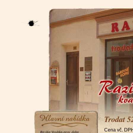
Trodat 5
Cena vč. DP
Razítka Vosátka-prov. doba