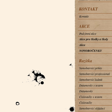
KONTAKT
Kontakt
AKCE
Podzimní akce
Akce pro školky a školy
Akce
NOVOROČENKY
Razítka
Samobarvící printy
Samobarvící professional
Samobarvící kulatá
Datumovky s textem
Datumovky
Číslovačky s textem
Číslovačky
Samobarvící skládací