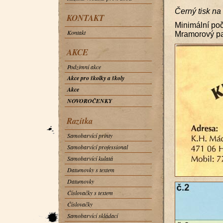
Černý tisk na
KONTAKT
Minimální poč
Kontakt
Mramorový pap
AKCE
Podzimní akce
Akce pro školky a školy
Akce
NOVOROČENKY
Razítka
Samobarvící printy
Samobarvící professional
Samobarvící kulatá
Datumovky s textem
Datumovky
Číslovačky s textem
Číslovačky
Samobarvící skládací