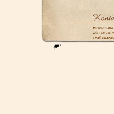
Razítka-Vosátka
Tel.: +420 736 7
e-mail: raz.vosa