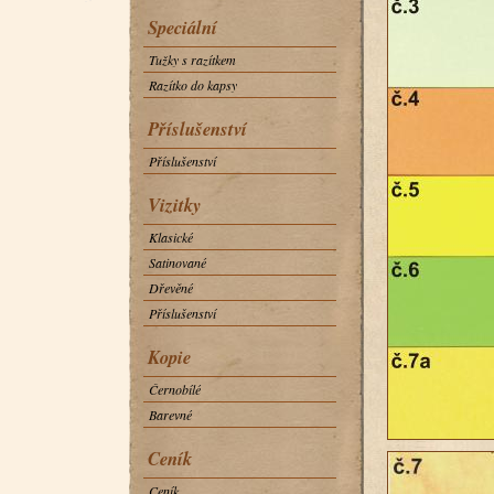
Speciální
Tužky s razítkem
Razítko do kapsy
Příslušenství
Příslušenství
Vizitky
Klasické
Satinované
Dřevěné
Příslušenství
Kopie
Černobílé
Barevné
Ceník
Ceník