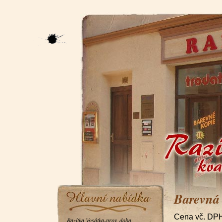
Barevná 
Cena vč. DP
Razítka Vosátka-prov. doba